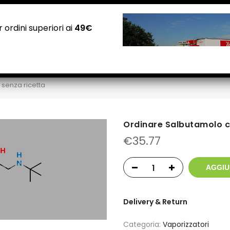
NEGOZI PADOVA: Via Guizza Conselvana, 38a
Attivo distributore automatico cannabis H24
 ordini superiori ai
49€
Home
Negozio
Carrello
Checkout
Contatti
senza ricetta
Ordinare Salbutamolo c
€
35.77
AGGIU
Delivery & Return
Categoria:
Vaporizzatori