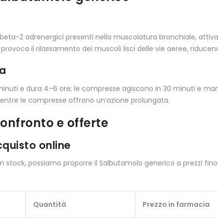
i beta-2 adrenergici presenti nella muscolatura bronchiale, atti
provoca il rilassamento dei muscoli lisci delle vie aeree, riducendo
ia
minuti e dura 4–6 ore; le compresse agiscono in 30 minuti e mant
 mentre le compresse offrono un’azione prolungata.
onfronto e offerte
cquisto online
i in stock, possiamo proporre il Salbutamolo generico a prezzi fino 
Quantità
Prezzo in farmacia