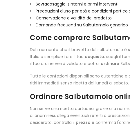
Sovradosaggio: sintomi e primi interventi
Precauzioni d'uso per età e condizioni particola
Conservazione e validità del prodotto
Domande frequenti su Salbutamolo generico
Come comprare Salbutamolo
Dal momento che il brevetto del salbutamolo è sc
Italia è semplice fare il tuo
acquisto
: scegli il 
il tuo ordine verrà validato e potrai
ordinare
Salb
Tutte le confezioni disponibili sono autentiche e 
ritiri immediati senza ricetta dal lunedì al sabato.
Ordinare Salbutamolo onli
Non serve una ricetta cartacea: grazie alla norm
di anamnesi, allega eventuali referti o prescrizion
desiderato, controlla il
prezzo
e conferma l'ordine