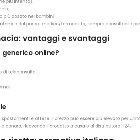
e più intensa);
chio;
o più dosato nei bambini.
sintomi e dal parere medico/farmacista, sempre consultabile pri
macia: vantaggi e svantaggi
 generico online?
o di teleconsulto;
email;
le
a, spostamenti e attese. Il prezzo può essere più elevato per uni
e denaro, ricevendo il prodotto a casa o al distributore H24.