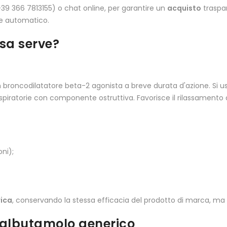
+39 366 7813155) o chat online, per garantire un
acquisto
traspar
re automatico.
osa serve?
broncodilatatore beta-2 agonista a breve durata d'azione. Si usa
spiratorie con componente ostruttiva. Favorisce il rilassamento de
ni);
ica
, conservando la stessa efficacia del prodotto di marca, ma
Salbutamolo generico