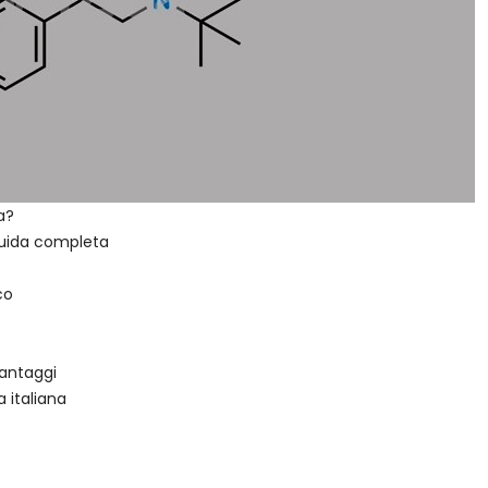
a?
guida completa
co
vantaggi
 italiana