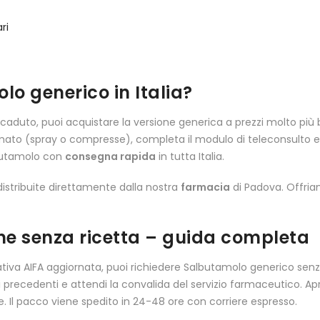
ri
 generico in Italia?
aduto, puoi acquistare la versione generica a prezzi molto più 
formato (spray o compresse), completa il modulo di teleconsulto 
utamolo con
consegna rapida
in tutta Italia.
distribuite direttamente dalla nostra
farmacia
di Padova. Offri
ne senza ricetta – guida completa
ativa AIFA aggiornata, puoi richiedere Salbutamolo generico senz
i precedenti e attendi la convalida del servizio farmaceutico. Apr
. Il pacco viene spedito in 24-48 ore con corriere espresso.