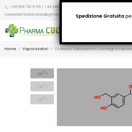
+39 366 781 31 55 / +39 340 942 8400
carpediemitaliandrea@gmail.com
Spedizione Gratuita
per
Home
Vaporizzatori
Ordinare Salbutamolo consegna rapida 