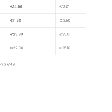
€14.99
€13.01
€11.50
€12.50
€29.99
€35.01
€22.90
€25.10
ori a €49.