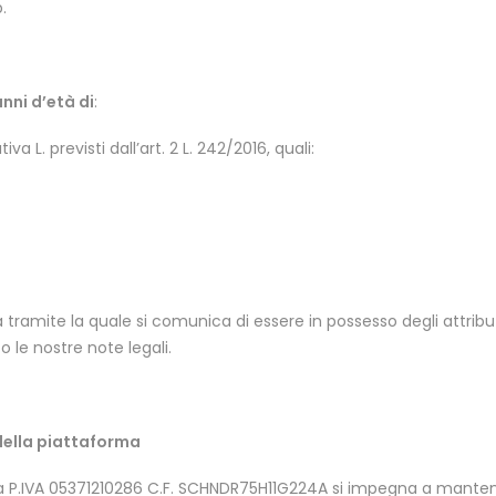
.
anni d’età di
:
 L. previsti dall’art. 2 L. 242/2016, quali:
 tramite la quale si comunica di essere in possesso degli attribu
o le nostre note legali.
della piattaforma
ea P.IVA 05371210286 C.F. SCHNDR75H11G224A si impegna a manten