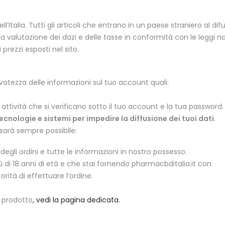
ell’Italia. Tutti gli articoli che entrano in un paese straniero al difu
la valutazione dei dazi e delle tasse in conformità con le leggi na
prezzi esposti nel sito.
atezza delle informazioni sul tuo account quali:
e attività che si verificano sotto il tuo account e la tua password.
tecnologie e sistemi per impedire la diffusione dei tuoi dati
.
 sarà sempre possibile:
 degli ordini e tutte le informazioni in nostro possesso.
ù di 18 anni di età e che stai fornendo pharmacbditalia.it con
rità di effettuare l’ordine.
i prodotto
, vedi la pagina dedicata.