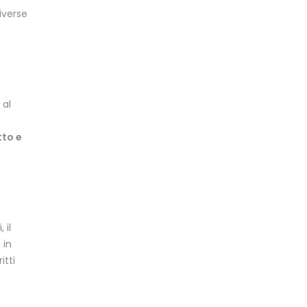
iverse
 al
tto e
 il
 in
itti