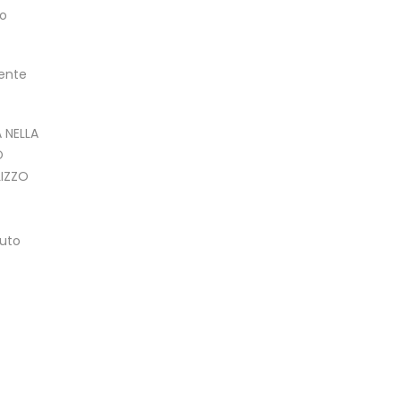
uo
tente
 NELLA
O
LIZZO
nuto