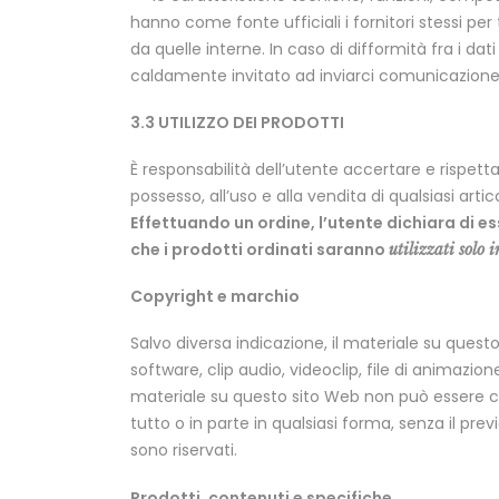
hanno come fonte ufficiali i fornitori stessi per
da quelle interne. In caso di difformità fra i dati
caldamente invitato ad inviarci comunicazione i
3.3 UTILIZZO DEI PRODOTTI
È responsabilità dell’utente accertare e rispettare
possesso, all’uso e alla vendita di qualsiasi ar
Effettuando un ordine, l’utente dichiara di es
che i prodotti ordinati saranno
utilizzati solo 
Copyright e marchio
Salvo diversa indicazione, il materiale su questo 
software, clip audio, videoclip, file di animazione
materiale su questo sito Web non può essere cop
tutto o in parte in qualsiasi forma, senza il previo
sono riservati.
Prodotti, contenuti e specifiche