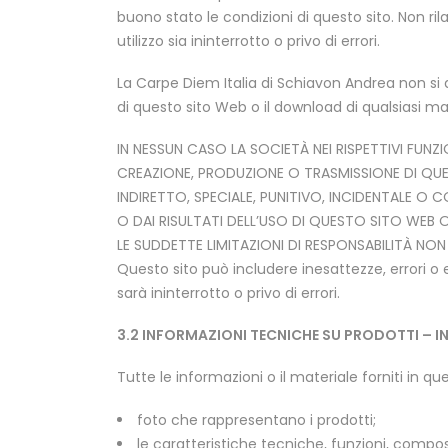
buono stato le condizioni di questo sito. Non ri
utilizzo sia ininterrotto o privo di errori.
La Carpe Diem Italia di Schiavon Andrea non si 
di questo sito Web o il download di qualsiasi ma
IN NESSUN CASO LA SOCIETÀ NEI RISPETTIVI FUNZ
CREAZIONE, PRODUZIONE O TRASMISSIONE DI QUE
INDIRETTO, SPECIALE, PUNITIVO, INCIDENTALE O C
O DAI RISULTATI DELL’USO DI QUESTO SITO WEB O
LE SUDDETTE LIMITAZIONI DI RESPONSABILITÀ NON S
Questo sito può includere inesattezze, errori o 
sarà ininterrotto o privo di errori.
3.2 INFORMAZIONI TECNICHE SU PRODOTTI – I
Tutte le informazioni o il materiale forniti in q
foto che rappresentano i prodotti;
le caratteristiche tecniche, funzioni, composi