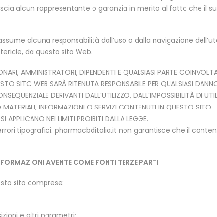
lascia alcun rappresentante o garanzia in merito al fatto che il s
assume alcuna responsabilità dall’uso o dalla navigazione dell’u
teriale, da questo sito Web.
IONARI, AMMINISTRATORI, DIPENDENTI E QUALSIASI PARTE COINVOLTA
STO SITO WEB SARÀ RITENUTA RESPONSABILE PER QUALSIASI DANN
ONSEQUENZIALE DERIVANTI DALL’UTILIZZO, DALL’IMPOSSIBILITÀ DI UTI
 MATERIALI, INFORMAZIONI O SERVIZI CONTENUTI IN QUESTO SITO.
I APPLICANO NEI LIMITI PROIBITI DALLA LEGGE.
errori tipografici. pharmacbditalia.it non garantisce che il conte
NFORMAZIONI AVENTE COME FONTI TERZE PARTI
uesto sito comprese:
zioni e altri parametri;