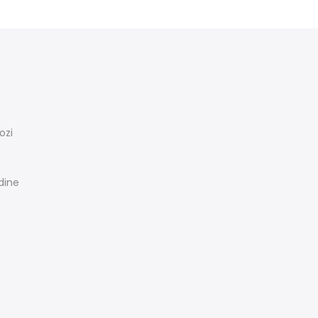
ozi
rdine