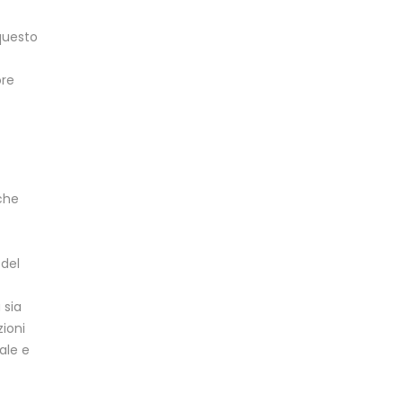
 questo
ore
che
 del
 sia
zioni
ale e