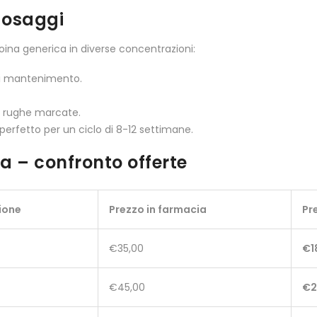
 dosaggi
oina generica in diverse concentrazioni:
a di mantenimento.
 o rughe marcate.
erfetto per un ciclo di 8-12 settimane.
ca – confronto offerte
ione
Prezzo in farmacia
Pr
€35,00
€1
€45,00
€2