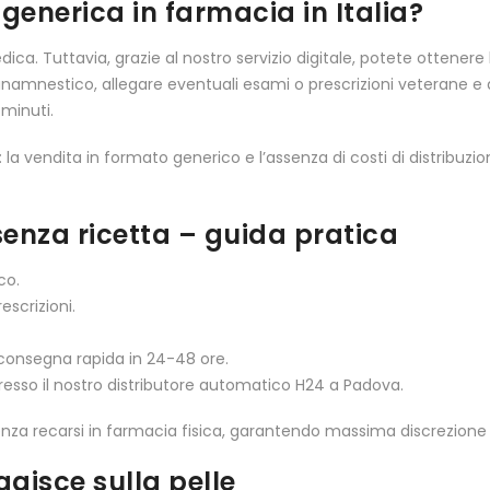
enerica in farmacia in Italia?
edica. Tuttavia, grazie al nostro servizio digitale, potete ottene
anamnestico, allegare eventuali esami o prescrizioni veterane e a
 minuti.
 la vendita in formato generico e l’assenza di costi di distribuzio
senza ricetta – guida pratica
co.
escrizioni.
 consegna rapida in 24-48 ore.
 presso il nostro distributore automatico H24 a Padova.
nza recarsi in farmacia fisica, garantendo massima discrezione e
agisce sulla pelle