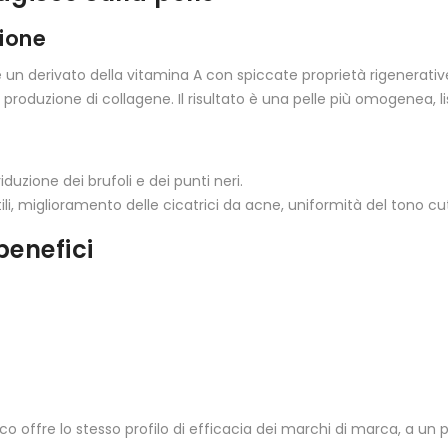
zione
un derivato della vitamina A con spiccate proprietà rigenerative.
a produzione di collagene. Il risultato è una pelle più omogenea,
uzione dei brufoli e dei punti neri.
ili, miglioramento delle cicatrici da acne, uniformità del tono c
benefici
rico offre lo stesso profilo di efficacia dei marchi di marca, a un 