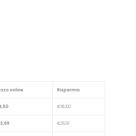
ezzo online
Risparmio
8,50
€16,50
3,99
€21,01