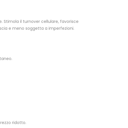
 Stimola il turnover cellulare, favorisce
 liscia e meno soggetta a imperfezioni.
utaneo.
prezzo ridotto.