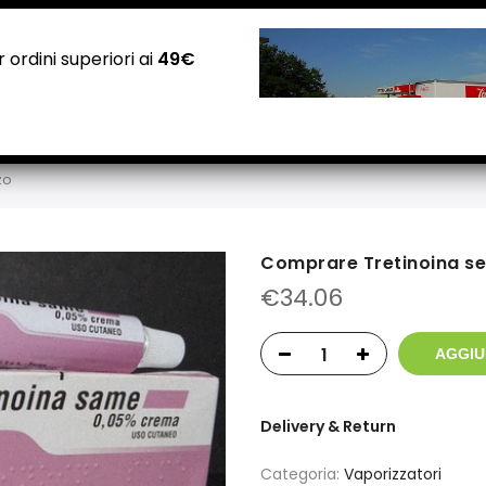
NEGOZI PADOVA: Via Guizza Conselvana, 38a
Attivo distributore automatico cannabis H24
 ordini superiori ai
49€
Home
Negozio
Carrello
Checkout
Contatti
zo
Comprare Tretinoina se
€
34.06
AGGIU
Delivery & Return
Categoria:
Vaporizzatori