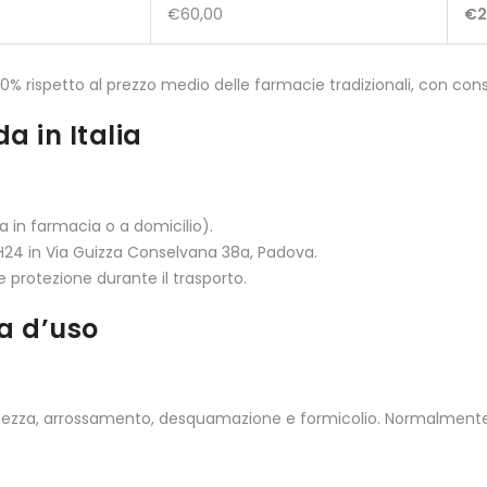
€60,00
€2
50% rispetto al prezzo medio delle farmacie tradizionali, con conse
a in Italia
 in farmacia o a domicilio).
 H24 in Via Guizza Conselvana 38a, Padova.
e protezione durante il trasporto.
za d’uso
cchezza, arrossamento, desquamazione e formicolio. Normalmente 