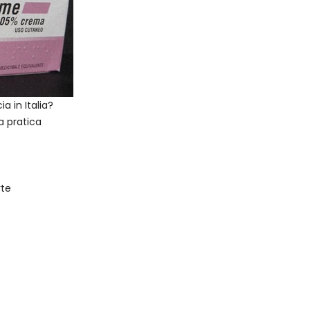
 in Italia?
a pratica
rte