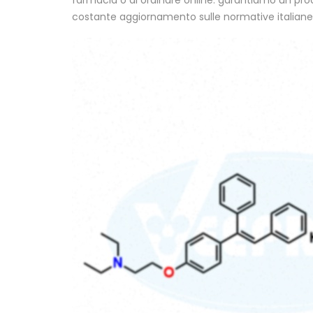
farmacia o di ordinare online: garantiamo un proc
costante aggiornamento sulle normative italiane 