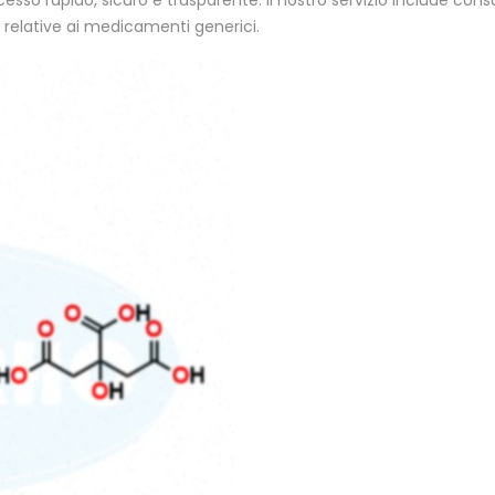
esso rapido, sicuro e trasparente. Il nostro servizio include con
relative ai medicamenti generici.