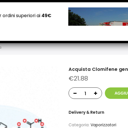
NEGOZI PADOVA: Via Guizza Conselvana, 38a
Attivo distributore automatico cannabis H24
 ordini superiori ai
49€
Home
Negozio
Carrello
Checkout
Contatti
a
Acquista Clomifene gen
€
21.88
AGGIU
Delivery & Return
Categoria:
Vaporizzatori