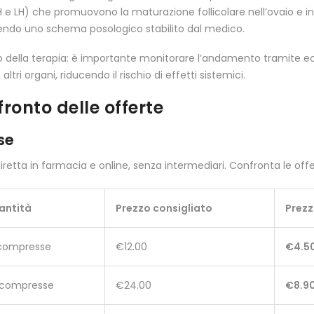
e LH) che promuovono la maturazione follicolare nell’ovaio e ind
guendo uno schema posologico stabilito dal medico.
izio della terapia: è importante monitorare l’andamento tramite
tri organi, riducendo il rischio di effetti sistemici.
ronto delle offerte
se
diretta in farmacia e online, senza intermediari. Confronta le offe
antità
Prezzo consigliato
Prez
 compresse
€12.00
€4.5
 compresse
€24.00
€8.9