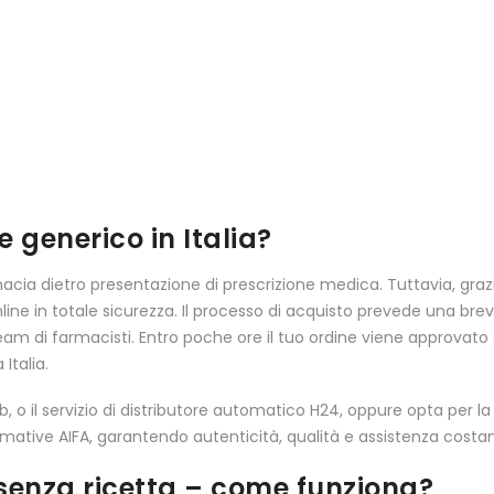
generico in Italia?
rmacia dietro presentazione di prescrizione medica. Tuttavia, graz
line in totale sicurezza. Il processo di acquisto prevede una bre
 team di farmacisti. Entro poche ore il tuo ordine viene approvato 
Italia.
n–Sab, o il servizio di distributore automatico H24, oppure opta per 
mative AIFA, garantendo autenticità, qualità e assistenza costan
senza ricetta – come funziona?