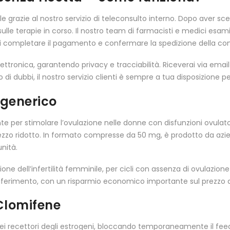
e grazie al nostro servizio di teleconsulto interno. Dopo aver scel
 sulle terapie in corso. Il nostro team di farmacisti e medici esa
potrai completare il pagamento e confermare la spedizione della conf
onica, garantendo privacy e tracciabilità. Riceverai via email il ri
di dubbi, il nostro servizio clienti è sempre a tua disposizione p
 generico
te per stimolare l’ovulazione nelle donne con disfunzioni ovulato
prezzo ridotto. In formato compresse da 50 mg, è prodotto da az
nità.
ne dell’infertilità femminile, per cicli con assenza di ovulazione o
riferimento, con un risparmio economico importante sul prezzo al
Clomifene
ei recettori degli estrogeni, bloccando temporaneamente il feed