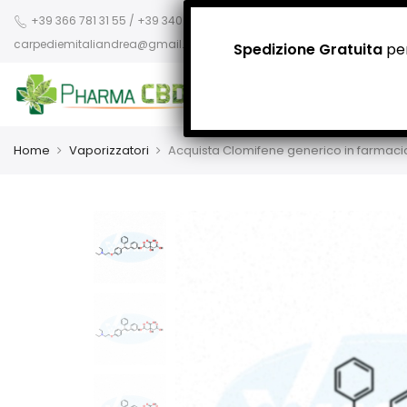
+39 366 781 31 55 / +39 340 942 8400
carpediemitaliandrea@gmail.com
Spedizione Gratuita
per
Home
Vaporizzatori
Acquista Clomifene generico in farmaci