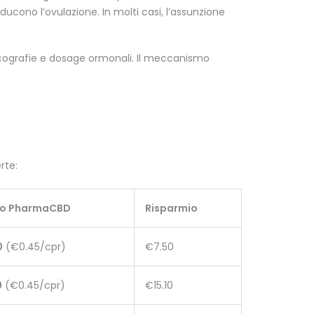
ucono l’ovulazione. In molti casi, l’assunzione
 ecografie e dosage ormonali. Il meccanismo
rte:
zo PharmaCBD
Risparmio
0
(€0.45/cpr)
€7.50
0
(€0.45/cpr)
€15.10