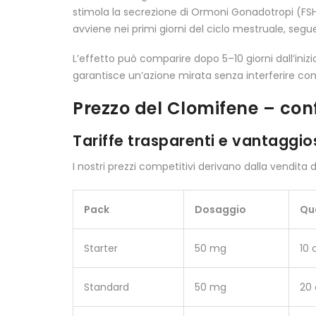
stimola la secrezione di Ormoni Gonadotropi (FSH 
avviene nei primi giorni del ciclo mestruale, se
L’effetto può comparire dopo 5–10 giorni dall’in
garantisce un’azione mirata senza interferire con al
Prezzo del Clomifene – conf
Tariffe trasparenti e vantaggio
I nostri prezzi competitivi derivano dalla vendita 
Pack
Dosaggio
Qu
Starter
50 mg
10
Standard
50 mg
20