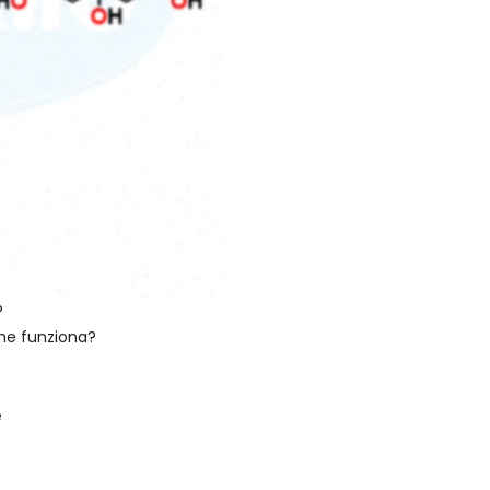
?
me funziona?
e