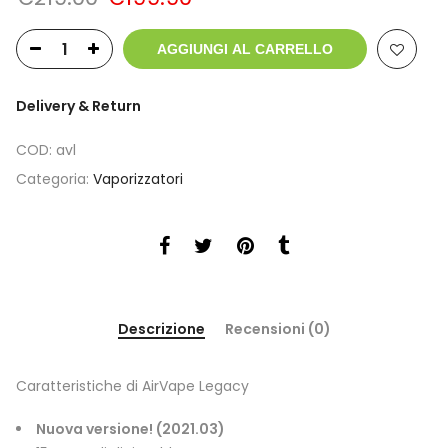
prezzo
prezzo
originale
attuale
AGGIUNGI AL CARRELLO
era:
è:
€219.00.
€199.90.
Delivery & Return
COD:
avl
Categoria:
Vaporizzatori
Descrizione
Recensioni (0)
Caratteristiche di AirVape Legacy
Nuova versione! (2021.03)