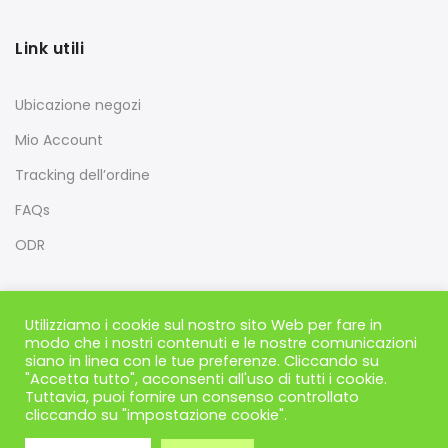
Link utili
Ubicazione negozi
Mio Account
Tracking dell’ordine
FAQs
ODR
Utilizziamo i cookie sul nostro sito Web per fare in
modo che i nostri contenuti e le nostre comunicazioni
siano in linea con le tue preferenze. Cliccando su
"Accetta tutto", acconsenti all'uso di tutti i cookie.
Tuttavia, puoi fornire un consenso controllato
cliccando su "impostazione cookie".
PharmaCBD - Carpe Diem italia di Schiavon Andrea - Via
Guizza Conselvana, 38a, 35125, Padova Copyright © 2018