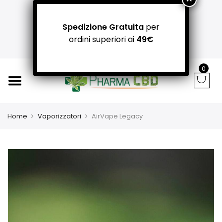
+39 366 781 31 55 / +39 340 942 8400
carpediemitaliandrea@gmail.com
Spedizione Gratuita
per
NEGOZI PADOVA: Via Guizza Conselvana, 38a
ordini superiori ai
49€
Attivo distributore automatico cannabis H24
0
Home
Vaporizzatori
AirVape Legacy