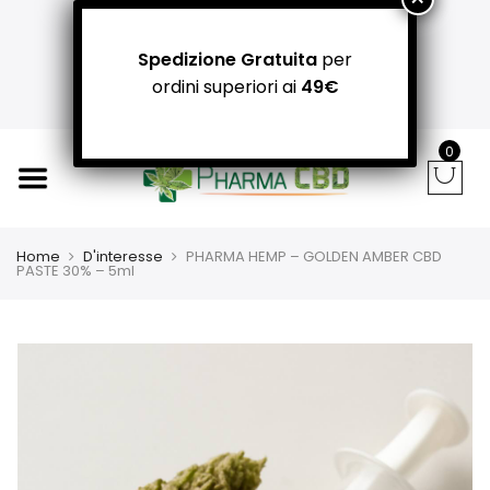
+39 366 781 31 55 / +39 340 942 8400
carpediemitaliandrea@gmail.com
Spedizione Gratuita
per
NEGOZI PADOVA: Via Guizza Conselvana, 38a
ordini superiori ai
49€
Attivo distributore automatico cannabis H24
0
Home
D'interesse
PHARMA HEMP – GOLDEN AMBER CBD
PASTE 30% – 5ml