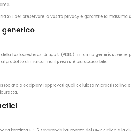
mento.
afia SSL per preservare la vostra privacy e garantire la massima s
a generico
vo della fosfodiesterasi di tipo 5 (PDE5). In forma
generica
, viene 
 al prodotto di marca, ma il
prezzo
è più accessibile.
sociato a eccipienti approvati quali cellulosa microcristallina e
icurezza.
efici
blocca l’enzima PDE5, favorendo l’aumento del GMP ciclico e la dila