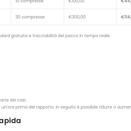
10 compresse
€100,00
€44
30 compresse
€300,00
€114
dard gratuita e tracciabilità del pacco in tempo reale.
rte dei casi.
n’ora prima del rapporto. In seguito è possibile ridurre o aumenta
rapida