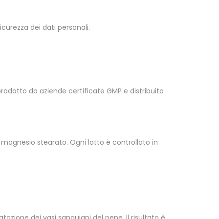
icurezza dei dati personali.
prodotto da aziende certificate GMP e distribuito
 magnesio stearato. Ogni lotto è controllato in
tazione dei vasi sanguigni del pene. Il risultato è