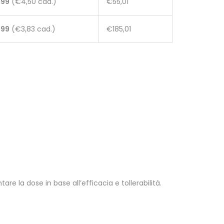
,99
(€4,50 cad.)
€55,01
,99
(€3,83 cad.)
€185,01
re la dose in base all’efficacia e tollerabilità.