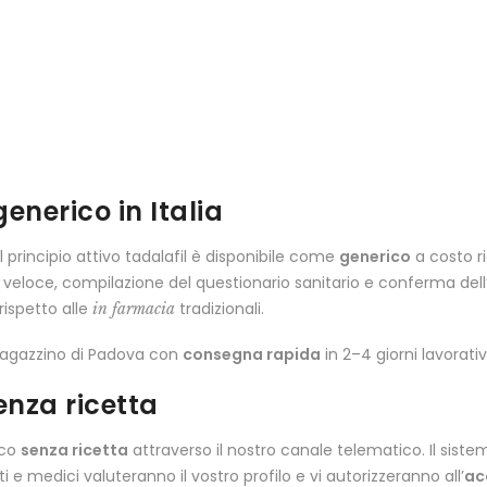
nerico in Italia
l principio attivo tadalafil è disponibile come
generico
a costo ri
ne veloce, compilazione del questionario sanitario e conferma del
ispetto alle
tradizionali.
in farmacia
magazzino di Padova con
consegna rapida
in 2–4 giorni lavorativi
enza ricetta
ico
senza ricetta
attraverso il nostro canale telematico. Il sist
 e medici valuteranno il vostro profilo e vi autorizzeranno all’
ac