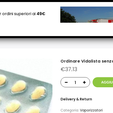
NEGOZI PADOVA: Via Guizza Conselvana, 38a
Attivo distributore automatico cannabis H24
 ordini superiori ai
49€
Home
Negozio
Carrello
Checkout
Contatti
Ordinare Vidalista senza
€
37.13
AGGIU
Delivery & Return
Categoria:
Vaporizzatori