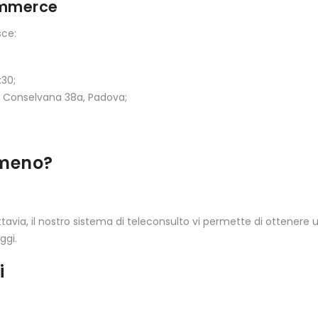
commerce
sce:
:30;
a Conselvana 38a, Padova;
 meno?
uttavia, il nostro sistema di teleconsulto vi permette di ottenere 
ggi.
i