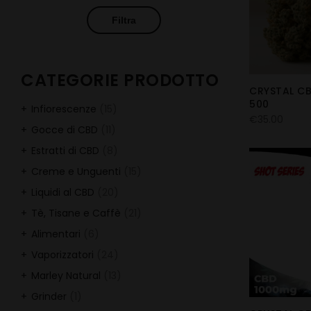
Filtra
CATEGORIE PRODOTTO
CRYSTAL CB
500
Infiorescenze
(15)
€
35.00
Gocce di CBD
(11)
Estratti di CBD
(8)
Creme e Unguenti
(15)
Liquidi al CBD
(20)
Tè, Tisane e Caffè
(21)
Alimentari
(6)
Vaporizzatori
(24)
Marley Natural
(13)
Grinder
(1)