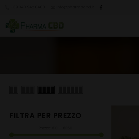
+39 340 942 8400
info@pharmacbd.it
FILTRA PER PREZZO
Prezzo:
€0
—
€150