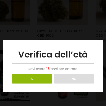
D – Berries CBD
CRYSTAL CBD – O.G. Kush
CRYST
CBD 1000
CBD 1
€
50.00
€
50.0
Verifica dell’età
Devi avere
18
anni per entrare.
SI
NO