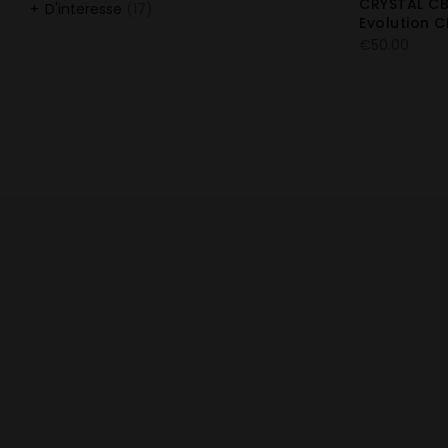
CRYSTAL C
D'interesse
(17)
Evolution C
€
50.00