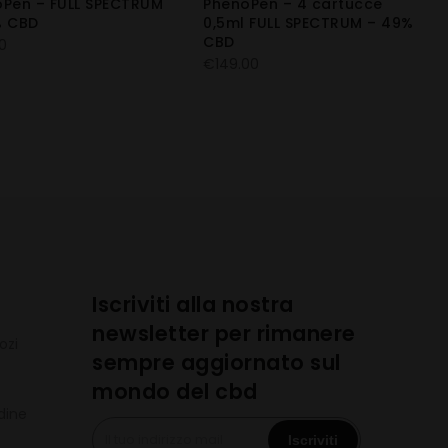
Pen – FULL SPECTRUM
PhenoPen – 4 cartucce
% CBD
0,5ml FULL SPECTRUM – 49%
CBD
0
€
149.00
Iscriviti alla nostra
newsletter per rimanere
ozi
sempre aggiornato sul
mondo del cbd
rdine