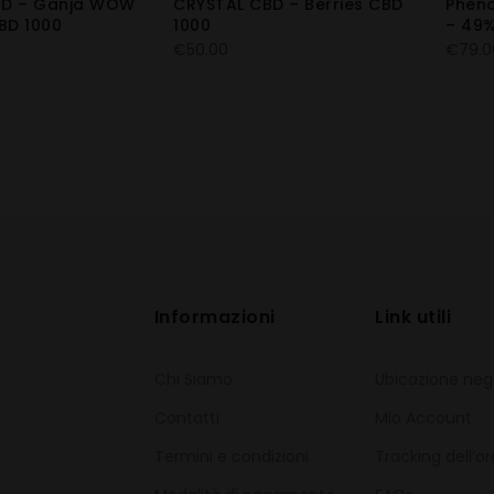
BD – Ganja WOW
CRYSTAL CBD – Berries CBD
Pheno
BD 1000
1000
– 49
€
50.00
€
79.0
Informazioni
Link utili
Chi Siamo
Ubicazione neg
Contatti
Mio Account
Termini e condizioni
Tracking dell’o