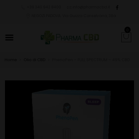
+39 340 942 8400
info@pharmacbd.it
NEGOZI PADOVA: Via Guizza Conselvana, 38a
0
Home
Olio di CBD
PhenoPen – FULL SPECTRUM – 49% CBD