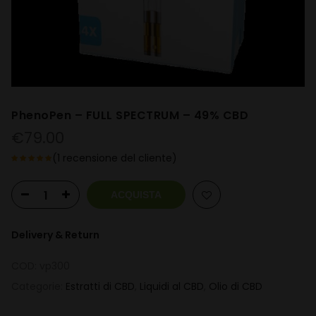
PhenoPen – FULL SPECTRUM – 49% CBD
€
79.00
(
1
recensione del cliente)
ACQUISTA
Delivery & Return
COD:
vp300
Categorie:
Estratti di CBD
,
Liquidi al CBD
,
Olio di CBD