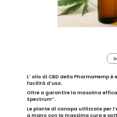
D
L’ olio di CBD della PharmaHemp è e
facilità d’uso.
Oltre a garantire la massima efficac
Spectrum”.
Le piante di canapa utilizzate per 
a mano con la massima cura e sotto