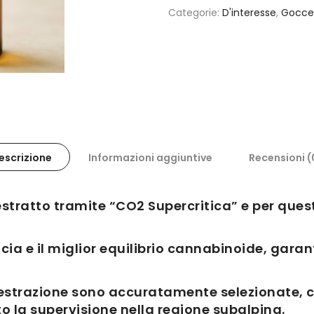
Categorie:
D'interesse
,
Gocce
escrizione
Informazioni aggiuntive
Recensioni (
stratto tramite “CO2 Supercritica” e per ques
ia e il miglior equilibrio cannabinoide, garanti
l’estrazione sono accuratamente selezionate, 
 la supervisione nella regione subalpina.