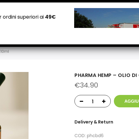
NEGOZI PADOVA: Via Guizza Conselvana, 38a
Attivo distributore automatico cannabis H24
 ordini superiori ai
49€
Home
Negozio
Carrello
Checkout
Contatti
 10ml
PHARMA HEMP – OLIO DI
€
34.90
AGGIU
Delivery & Return
COD:
phcbd6