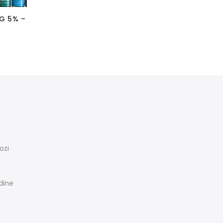
G 5% –
ozi
rdine