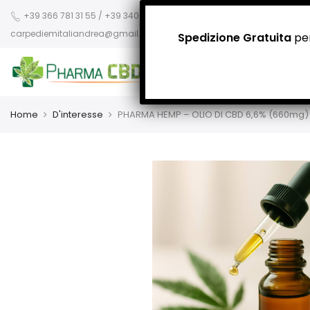
+39 366 781 31 55 / +39 340 942 8400
carpediemitaliandrea@gmail.com
Spedizione Gratuita
per
Home
D'interesse
PHARMA HEMP – OLIO DI CBD 6,6% (660mg)