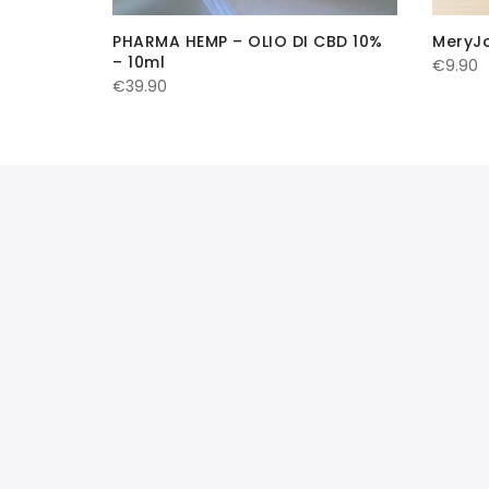
PHARMA HEMP – OLIO DI CBD 10%
MeryJo
– 10ml
€
9.90
€
39.90