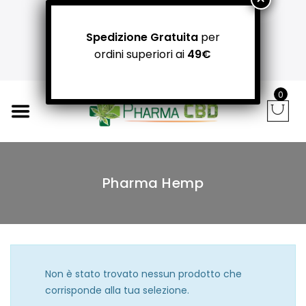
+39 366 781 31 55 / +39 340 942 8400
carpediemitaliandrea@gmail.com
Spedizione Gratuita
per
NEGOZI PADOVA: Via Guizza Conselvana, 38a
ordini superiori ai
49€
Attivo distributore automatico cannabis H24
0
Pharma Hemp
Non è stato trovato nessun prodotto che
corrisponde alla tua selezione.