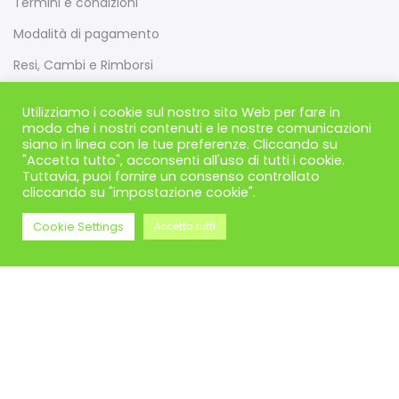
Termini e condizioni
Modalità di pagamento
Resi, Cambi e Rimborsi
Spedizioni
Utilizziamo i cookie sul nostro sito Web per fare in
Privacy & Cookie
modo che i nostri contenuti e le nostre comunicazioni
siano in linea con le tue preferenze. Cliccando su
"Accetta tutto", acconsenti all'uso di tutti i cookie.
Tuttavia, puoi fornire un consenso controllato
cliccando su "impostazione cookie".
Link utili
Cookie Settings
Accetta tutti
Ubicazione negozi
Mio Account
Tracking dell’ordine
FAQs
ODR