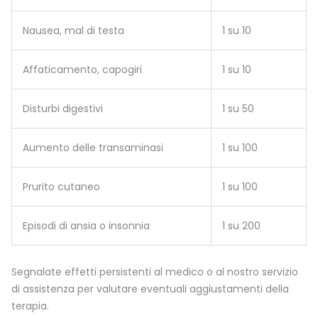
Nausea, mal di testa
1 su 10
Affaticamento, capogiri
1 su 10
Disturbi digestivi
1 su 50
Aumento delle transaminasi
1 su 100
Prurito cutaneo
1 su 100
Episodi di ansia o insonnia
1 su 200
Segnalate effetti persistenti al medico o al nostro servizio
di assistenza per valutare eventuali aggiustamenti della
terapia.