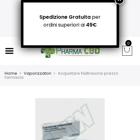
+39 366 781 31 55 / +39 340 942 8400
carpediemitaliandrea@gmail.com
Spedizione Gratuita
per
NEGOZI PADOVA: Via Guizza Conselvana, 38a
ordini superiori ai
49€
Attivo distributore automatico cannabis H24
0
Home
Vaporizzatori
Acquistare Naltrexone prezzo
farmacia