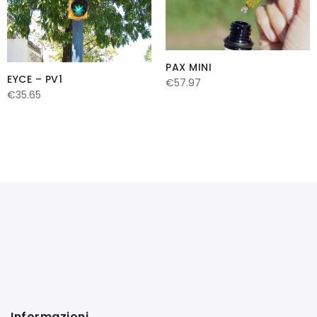
PAX MINI
EYCE – PV1
€
57.97
€
35.65
Informazioni