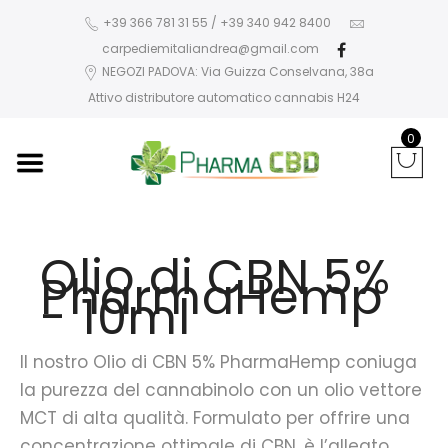
+39 366 781 31 55 / +39 340 942 8400
carpediemitaliandrea@gmail.com
NEGOZI PADOVA: Via Guizza Conselvana, 38a
Attivo distributore automatico cannabis H24
0
Olio di CBN 5%
PharmaHemp
- 10ml
Il nostro Olio di CBN 5% PharmaHemp coniuga
la purezza del cannabinolo con un olio vettore
MCT di alta qualità. Formulato per offrire una
concentrazione ottimale di CBN, è l’alleato