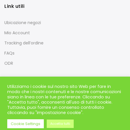
Link utili
Ubicazione negozi
Mio Account
Tracking dell’ordine
FAQs
ODR
Utilizziamo i cookie sul nostro sito Web per fare in
modo che i nostri contenuti e le nostre comunicazioni
siano in linea con le tue preferenze. Cliccando su
"Accetta tutto", acconsenti all'uso di tutti i cookie.
Tuttavia, puoi fornire un consenso controllato
cliccando su "impostazione cookie".
PharmaCBD - Carpe Diem italia di Schiavon Andrea - Via
Guizza Conselvana, 38a, 35125, Padova Copyright © 2018
Cookie Settings
Accetta tutti
PharmaCBD
. Powered by
Stegik