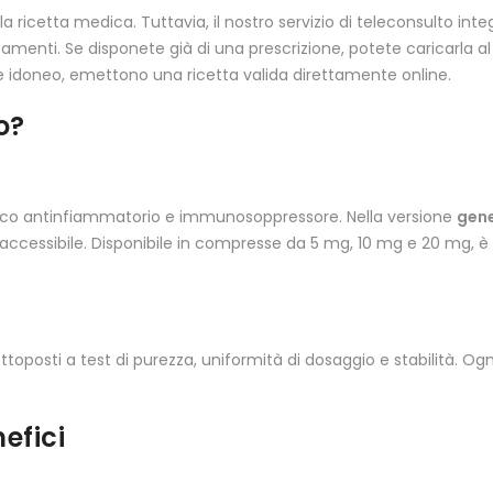
la ricetta medica. Tuttavia, il nostro servizio di teleconsulto i
amenti. Se disponete già di una prescrizione, potete caricarla a
se idoneo, emettono una ricetta valida direttamente online.
o?
tico antinfiammatorio e immunosoppressore. Nella versione
gene
accessibile. Disponibile in compresse da 5 mg, 10 mg e 20 mg, è
toposti a test di purezza, uniformità di dosaggio e stabilità. Ogni
efici