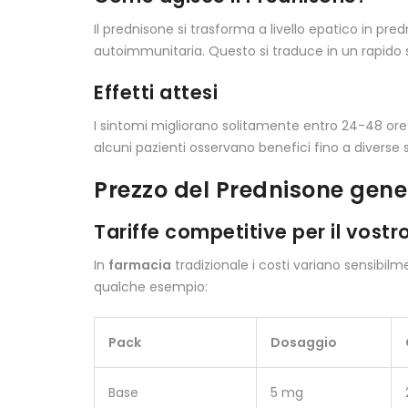
Il prednisone si trasforma a livello epatico in p
autoimmunitaria. Questo si traduce in un rapido sol
Effetti attesi
I sintomi migliorano solitamente entro 24-48 ore d
alcuni pazienti osservano benefici fino a divers
Prezzo del Prednisone gener
Tariffe competitive per il vostr
In
farmacia
tradizionale i costi variano sensibilm
qualche esempio:
Pack
Dosaggio
Base
5 mg