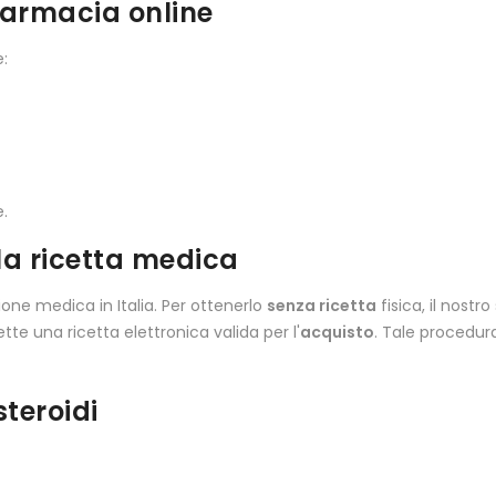
farmacia online
:
e.
la ricetta medica
one medica in Italia. Per ottenerlo
senza ricetta
fisica, il nostr
tte una ricetta elettronica valida per l'
acquisto
. Tale procedura
steroidi