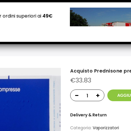
NEGOZI PADOVA: Via Guizza Conselvana, 38a
Attivo distributore automatico cannabis H24
 ordini superiori ai
49€
Home
Negozio
Carrello
Checkout
Contatti
Acquisto Prednisone pr
€
33.83
AGGIU
Delivery & Return
Categoria:
Vaporizzatori