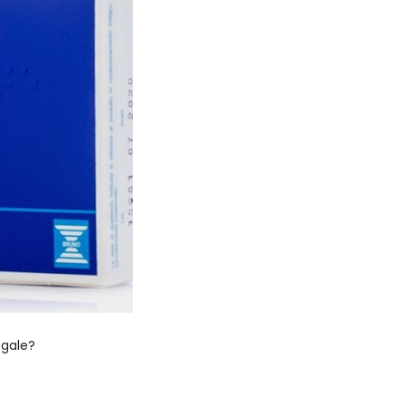
?
egale?