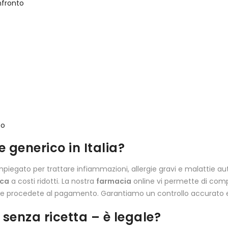
nfronto
co
generico in Italia?
piegato per trattare infiammazioni, allergie gravi e malattie 
ica
a costi ridotti. La nostra
farmacia
online vi permette di compl
 procedete al pagamento. Garantiamo un controllo accurato e spe
senza ricetta – è legale?