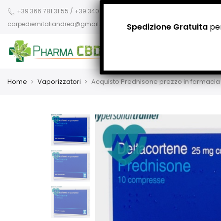
+39 366 781 31 55 / +39 340 942 8400
carpediemitaliandrea@gmail.com
Spedizione Gratuita
per
Home
Vaporizzatori
Acquisto Prednisone prezzo in farmacia