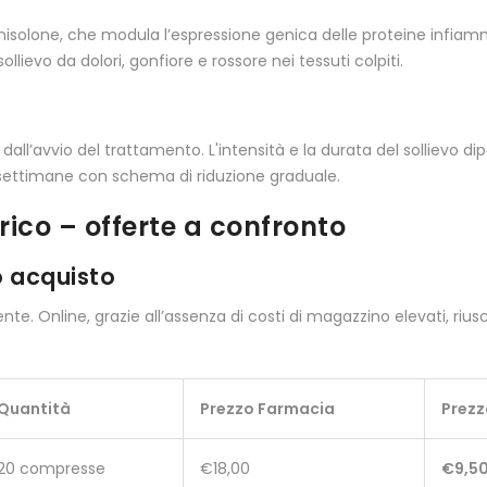
rednisolone, che modula l’espressione genica delle proteine infia
lievo da dolori, gonfiore e rossore nei tessuti colpiti.
all’avvio del trattamento. L'intensità e la durata del sollievo di
e settimane con schema di riduzione graduale.
ico – offerte a confronto
o acquisto
ente. Online, grazie all’assenza di costi di magazzino elevati, ri
Quantità
Prezzo Farmacia
Prezz
20 compresse
€18,00
€9,5