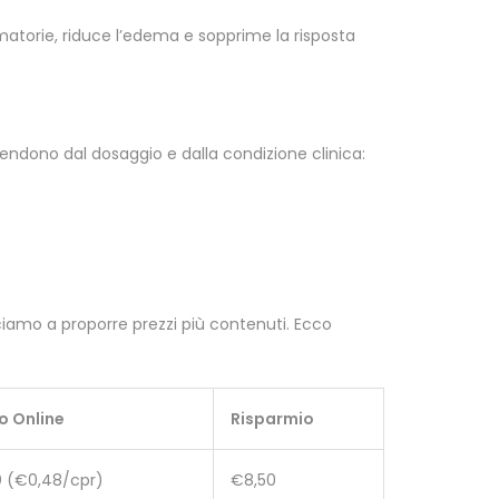
mmatorie, riduce l’edema e sopprime la risposta
pendono dal dosaggio e dalla condizione clinica:
usciamo a proporre prezzi più contenuti. Ecco
o Online
Risparmio
0
(€0,48/cpr)
€8,50