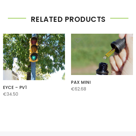
RELATED PRODUCTS
PAX MINI
EYCE – PV1
€
62.68
€
34.50