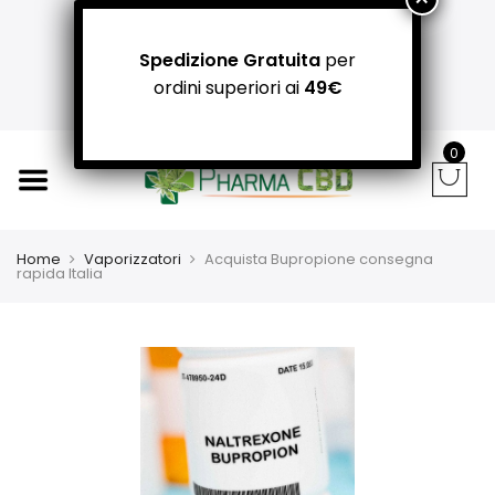
+39 366 781 31 55 / +39 340 942 8400
carpediemitaliandrea@gmail.com
Spedizione Gratuita
per
NEGOZI PADOVA: Via Guizza Conselvana, 38a
ordini superiori ai
49€
Attivo distributore automatico cannabis H24
0
Home
Vaporizzatori
Acquista Bupropione consegna
rapida Italia