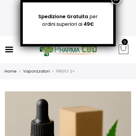
+39 366 781 31 55 / +39 340 942 8400
carpediemitaliandrea@gmail.com
Spedizione Gratuita
per
NEGOZI PADOVA: Via Guizza Conselvana, 38a
ordini superiori ai
49€
Attivo distributore automatico cannabis H24
0
Home
Vaporizzatori
FIREFLY 2+