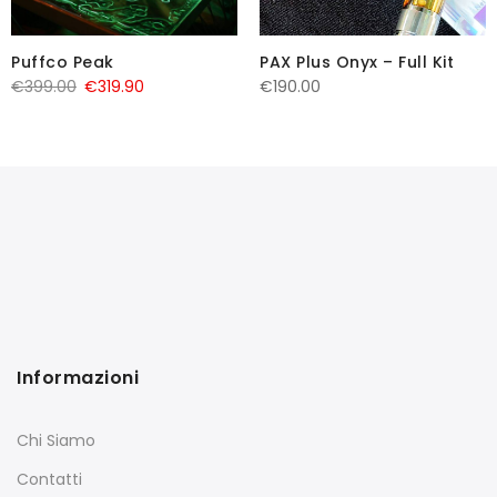
Puffco Peak
PAX Plus Onyx – Full Kit
Il
Il
€
399.00
€
319.90
€
190.00
prezzo
prezzo
originale
attuale
era:
è:
€399.00.
€319.90.
Informazioni
Chi Siamo
Contatti