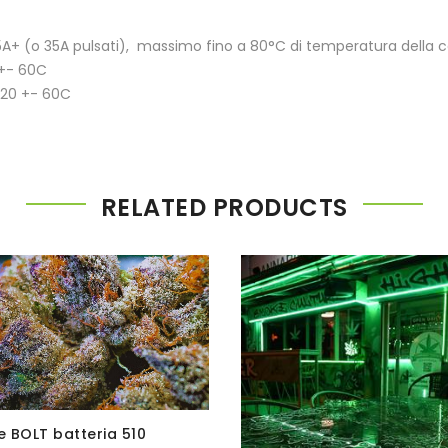
5A+ (o 35A pulsati), massimo fino a 80°C di temperatura della c
+- 60C
20 +- 60C
RELATED PRODUCTS
 BOLT batteria 510