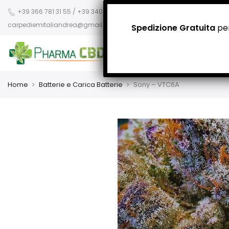
+39 366 781 31 55 / +39 340 942 8400
carpediemitaliandrea@gmail.com
Spedizione Gratuita
per
Home
Batterie e Carica Batterie
Sony – VTC6A