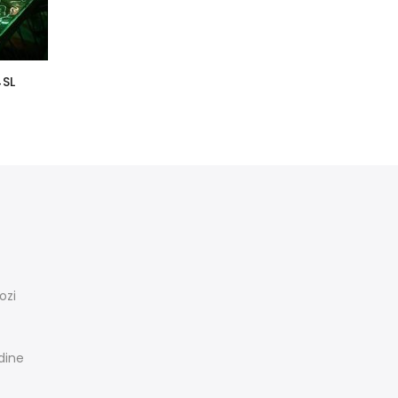
4SL
ozi
rdine