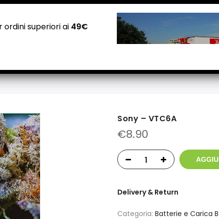
NEGOZI PADOVA: Via Guizza Conselvana, 38a
Attivo distributore automatico cannabis H24
 ordini superiori ai
49€
Home
Negozio
Carrello
Checkout
Contatti
Sony – VTC6A
€
8.90
AGGIU
Delivery & Return
Categoria:
Batterie e Carica B